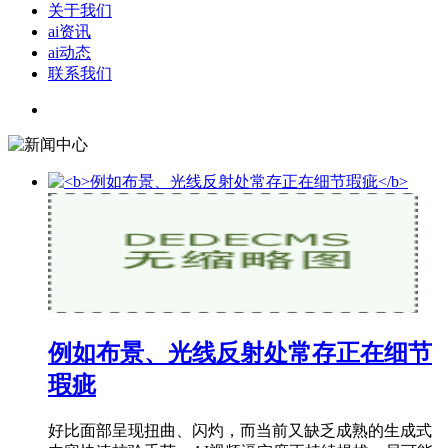
关于我们
ai资讯
ai动态
联系我们
例如布景、光线反射处常存正在细节
瑕疵
好比面部呈现扭曲、闪灼，而当前又缺乏成熟的生成式