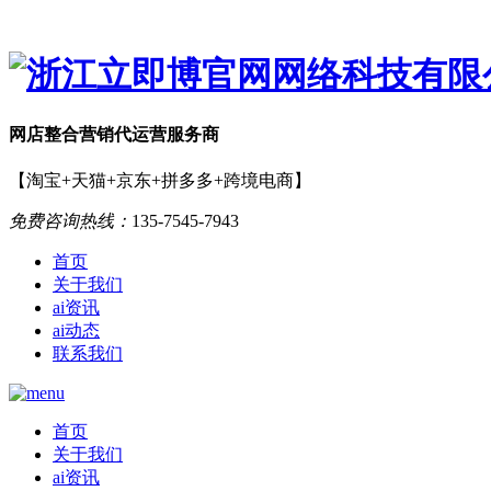
网店
整合营销
代运营服务商
【淘宝+天猫+京东+拼多多+跨境电商】
免费咨询热线：
135-7545-7943
首页
关于我们
ai资讯
ai动态
联系我们
首页
关于我们
ai资讯