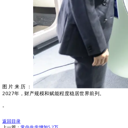
图片来历：
2027年，财产规模和赋能程度稳居世界前列。
。
返回目录
上一篇：
常住生齿增加5.2万