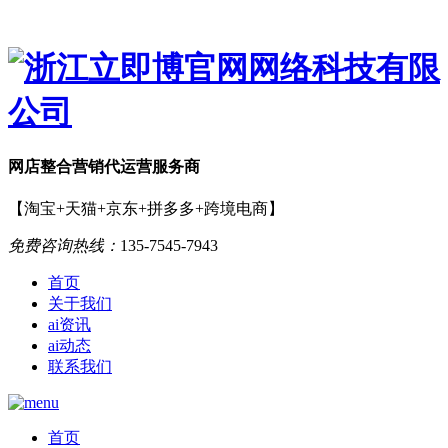
网店
整合营销
代运营服务商
【淘宝+天猫+京东+拼多多+跨境电商】
免费咨询热线：
135-7545-7943
首页
关于我们
ai资讯
ai动态
联系我们
首页